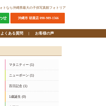
ォトなら沖縄県最大の子供写真館フォトリア
わせ
沖縄市 胡屋店 098-989-1566
・よくある質問
お客様の声
マタニティー
(1)
ニューボーン
(1)
百日記念
(1)
1歳誕生
(0)