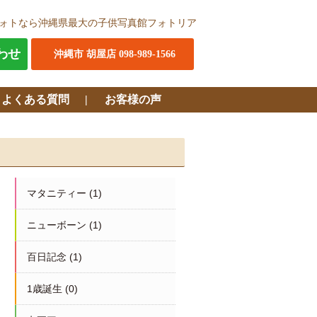
ォトなら沖縄県最大の子供写真館フォトリア
わせ
沖縄市 胡屋店 098-989-1566
・よくある質問
お客様の声
マタニティー
(1)
ニューボーン
(1)
百日記念
(1)
1歳誕生
(0)