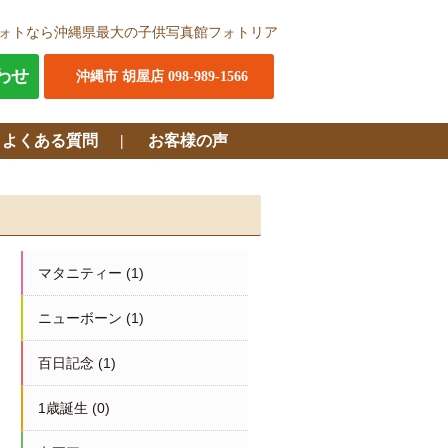
ォトなら沖縄県最大の子供写真館フォトリア
わせ
沖縄市 胡屋店 098-989-1566
・よくある質問
お客様の声
マタニティー
(1)
ニューボーン
(1)
百日記念
(1)
1歳誕生
(0)