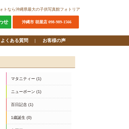
ォトなら沖縄県最大の子供写真館フォトリア
わせ
沖縄市 胡屋店 098-989-1566
・よくある質問
お客様の声
マタニティー
(1)
ニューボーン
(1)
百日記念
(1)
1歳誕生
(0)