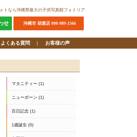
ォトなら沖縄県最大の子供写真館フォトリア
わせ
沖縄市 胡屋店 098-989-1566
・よくある質問
お客様の声
マタニティー
(1)
ニューボーン
(1)
百日記念
(1)
1歳誕生
(0)